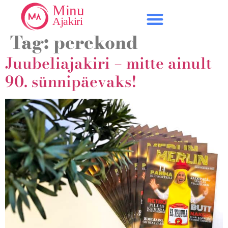
Tag:
perekond
Juubeliajakiri – mitte ainult
90. sünnipäevaks!